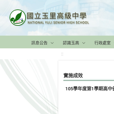
訊息公告
認識玉高
行政處室
:::
實施成效
105學年度第1學期高