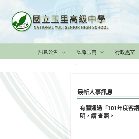
訊息公告
認識玉高
行政處室
:::
最新人事訊息
有關通過「101年度
明，請 查照。