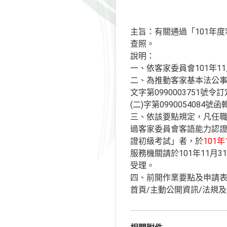
主旨：有關通過「101年
查照。
說明：
一、依客家委員會101年11
二、為推動客家基本法公事
文字第0990003751
(二)字第0990054084號
三、依該要點規定，凡任
過客家委員會客語能力認證
證初級考試」者，於
101
服務機關請於101年11
受理。
四、前開作業要點及申請
首頁/主動公開資訊/法規