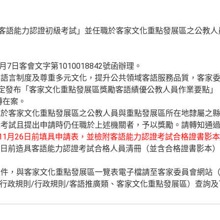
度客語能力認證初級考試」並任職於客家文化重點發展區之公教
月7日客會文字第1010018842號函辦理。
語言制度及尊重多元文化，提升公共領域客語服務品質，客家委員
號令訂定發布「客家文化重點發展區獎勵客語績優公教人員作業要點」
函轉在案。
職於客家文化重點發展區之公教人員與重點發展區所在地隸屬之
考試且提出申請時仍任職於上述機關者，予以獎勵。請轉知通過
年11月26日前填具申請表，並檢附客語能力認證考試合格證書影
月31日前造具客語能力認證考試合格人員清冊（並含合格證書影本
表件，與客家文化重點發展區一覽表電子檔請至客家委員會網站
及行政規則/行政規則/客語推廣類、客家文化重點發展區）查詢及