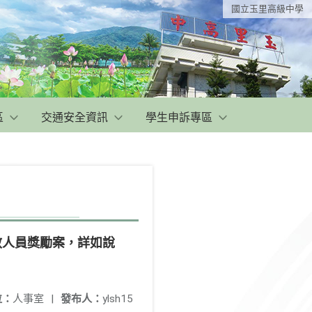
國立玉里高級中學
區
交通安全資訊
學生申訴專區
教人員獎勵案，詳如說
位：
人事室
|
發布人：
ylsh15