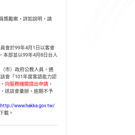
人員獎勵案，詳如說明，請
會於99年4月1日以客會
，本部並以99年4月8日台人
縣（市）政府公教人員，通
該會「101年度客語能力認
本，向服務機關提出申請
，
），送該會彙辦，逾期不予
（
http://www.hakka.gov.tw/
下載。