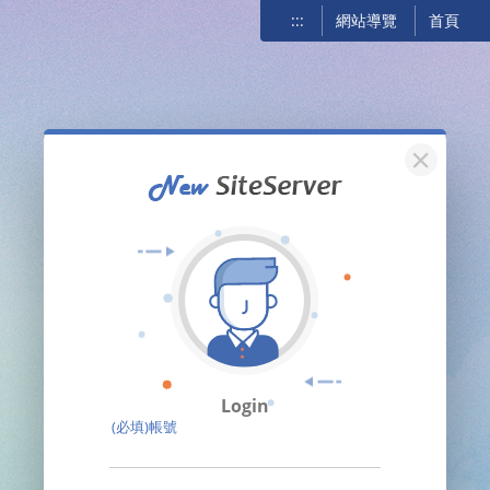
:::
網站導覽
首頁
關閉
Login
(必填)帳號