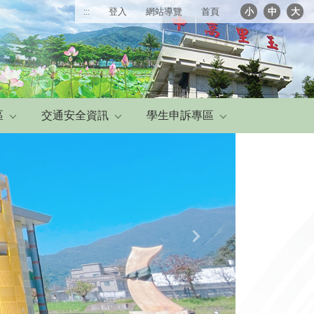
:::
登入
網站導覽
首頁
小
中
大
區
交通安全資訊
學生申訴專區
Next