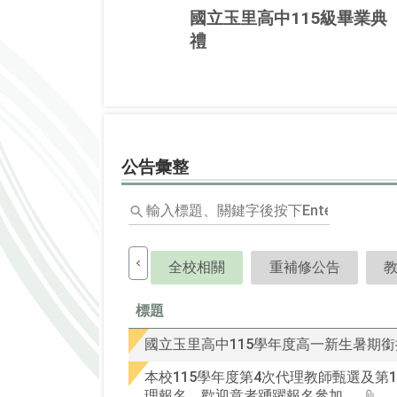
玉高創校58週年「青春萬葉
集」園遊會｜傑出校友頒獎
典禮
公告彙整
輸
入
標
題、
全校相關
重補修公告
關
鍵
標題
字
後
國立玉里高中115學年度高一新生暑期
按
下
本校115學年度第4次代理教師甄選及第
Enter
理報名，歡迎意者踴躍報名參加。