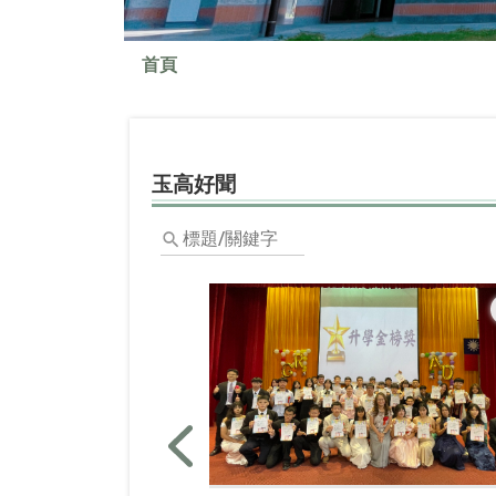
首頁
玉高好聞
標
題/
關
鍵
字
上一篇