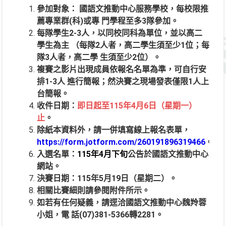
參加對象： 國語文推動中心服務學校，每校限推
薦專業群(科)或專 門學程至多3隊參加。
每隊學生2-3人，以同校同科為單位，並以高二
學生為主 （每隊2人者，高二學生須至少1位；每
隊3人者，高二學 生須至少2位）。
複賽之影片出現成員依報名名單為準，可自行安
排1-3人 進行簡報；然決賽之現場發表僅限1人上
台簡報。
收件日期：
即日起至115年4月6日（星期一）
止
。
除紙本資料外，請一併填寫線上報名表單，
https://form.jotform.com/260191896319466
。
入選名單：
115年4月下旬
公告於國語文推動中心
網站。
決賽日期：115年5月19日（星期二）。
相關比賽細則請參閱附件所示。
如若有任何疑義，請逕洽國語文推動中心魏羚蓉
小姐，電 話(07)381-5366轉2281。