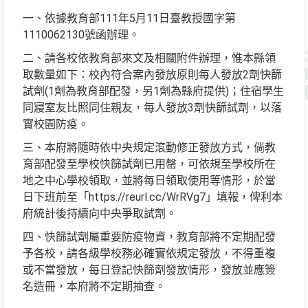
一、依據教育部111年5月11日臺教授國字第
1110062130號函辦理。
二、請各校依教育部來文及相關附件辦理，惟本縣領
取數量如下：校內符合案內發放原則每人發放2劑快篩
試劑(1劑為教育部配發，另1劑為縣府提供)；住宿學生
同寢室友比照同住親友，每人發放3劑快篩試劑，以落
實校園防疫。
三、本府將隨時依中央規定滾動修正發放方式，倘教
育部配發至學校快篩試劑已用罄，可依規至學校所在
地之中心學校領取，並將每日領取使用等情形，於當
日下班前至「https://reurl.cc/WrRVg7」填報，俾利本
府統計後持續向中央爭取試劑。
四、快篩試劑屬重要防疫物資，教育部將不定期配發
予各校，請各級學校務必確實依規定發放，不得重複
或不當發放，每日登記快篩劑發放情形，發放並應簽
名造冊，本府將不定期抽查。