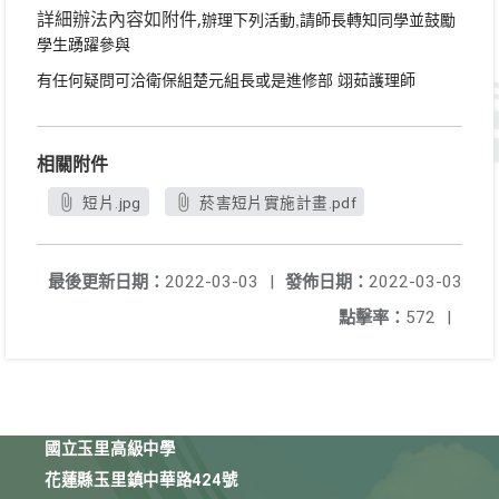
詳細辦法內容如附件
,
辦理下列活動
請師長轉知同學並鼓勵
,
學生踴躍參與
有任何疑問可洽衛保組楚元組長或是進修部
翊茹護理師
相關附件
短片.jpg
菸害短片實施計畫.pdf
最後更新日期：
2022-03-03
|
發佈日期：
2022-03-03
點擊率：
572
|
國立玉里高級中學
花蓮縣玉里鎮中華路424號