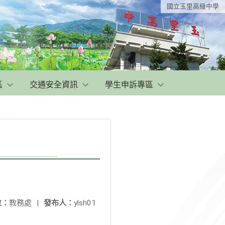
國立玉里高級中學
區
交通安全資訊
學生申訴專區
位：
教務處
|
發布人：
ylsh01