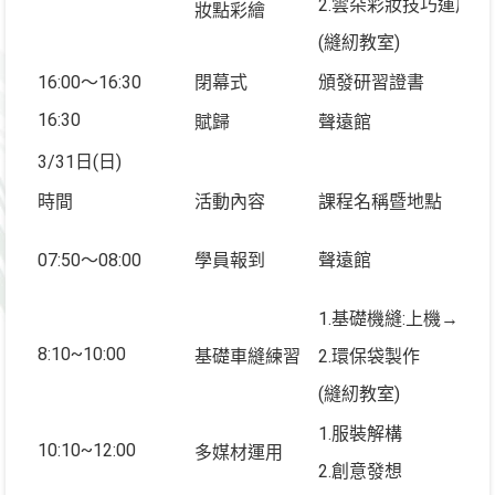
2.雲朵彩妝技巧運用講
妝點彩繪
(縫紉教室)
16:00～16:30
閉幕式
頒發研習證書
16:30
賦歸
聲遠館
3/31日(日)
時間
活動內容
課程名稱暨地點
07:50～08:00
學員報到
聲遠館
1.基礎機縫:上機→車
8:10~10:00
基礎車縫練習
2.環保袋製作
(縫紉教室)
1.服裝解構
10:10~12:00
多媒材運用
2.創意發想