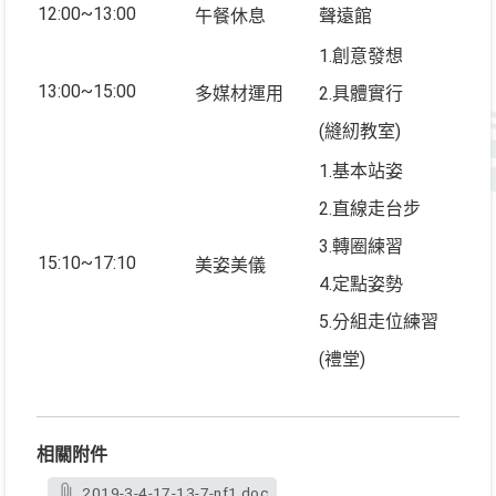
12:00~13:00
午餐休息
聲遠館
1.創意發想
13:00~15:00
多媒材運用
2.具體實行
(縫紉教室)
1.基本站姿
2.直線走台步
3.轉圈練習
15:10~17:10
美姿美儀
4.定點姿勢
5.分組走位練習
(禮堂)
相關附件
2019-3-4-17-13-7-nf1.doc