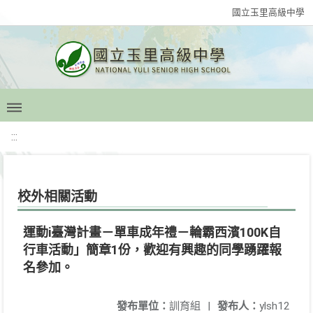
國立玉里高級中學
:::
校外相關活動
運動i臺灣計畫－單車成年禮－輪霸西濱100K自
行車活動」簡章1份，歡迎有興趣的同學踴躍報
名參加。
發布單位：
訓育組
|
發布人：
ylsh12