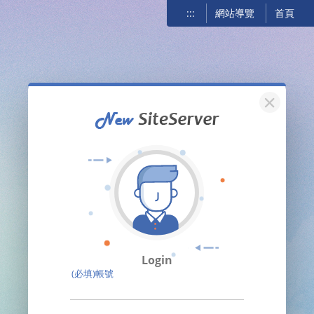
:::
網站導覽
首頁
關閉
Login
(必填)帳號