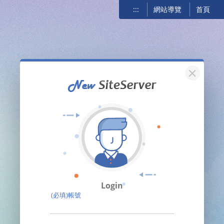
:::
網站導覽
首頁
關閉
Login
(必填)帳號