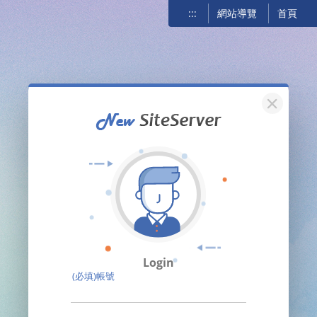
:::
網站導覽
首頁
關閉
Login
(必填)帳號