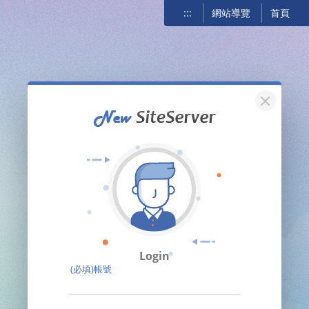
:::
網站導覽
首頁
關閉
Login
(必填)帳號