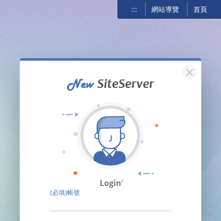
:::
網站導覽
首頁
關閉
Login
(必填)帳號