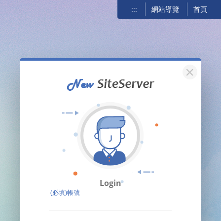
:::
網站導覽
首頁
關閉
Login
(必填)帳號