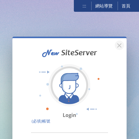
:::
網站導覽
首頁
關閉
Login
(必填)帳號