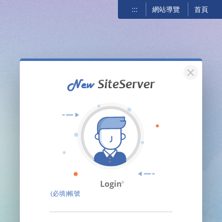
:::
網站導覽
首頁
關閉
Login
(必填)帳號