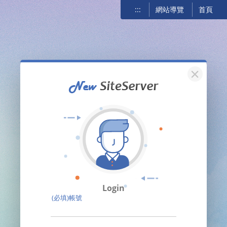
:::
網站導覽
首頁
關閉
Login
(必填)帳號