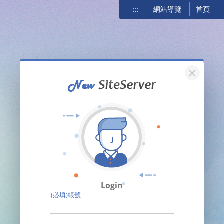
:::
網站導覽
首頁
關閉
Login
(必填)帳號