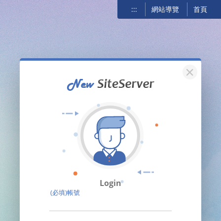
:::
網站導覽
首頁
關閉
Login
(必填)帳號