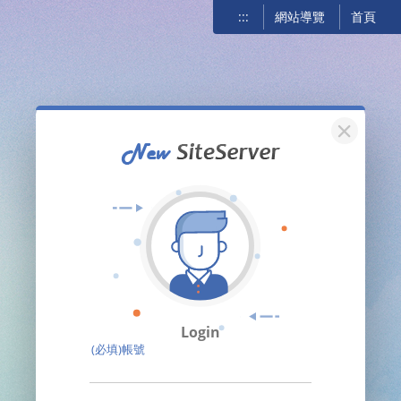
:::
網站導覽
首頁
關閉
Login
(必填)帳號