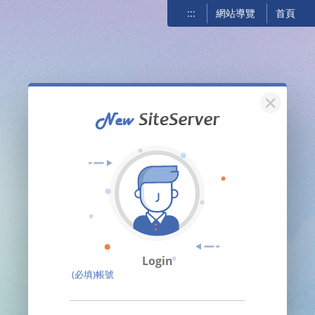
:::
網站導覽
首頁
關閉
Login
(必填)帳號