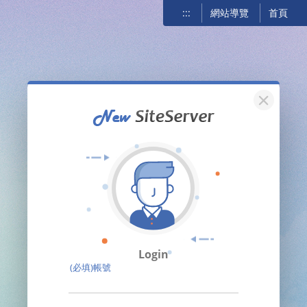
:::
網站導覽
首頁
關閉
Login
(必填)帳號