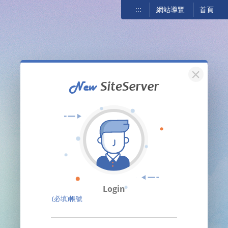
:::
網站導覽
首頁
關閉
Login
(必填)帳號