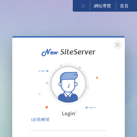
:::
網站導覽
首頁
關閉
Login
(必填)帳號