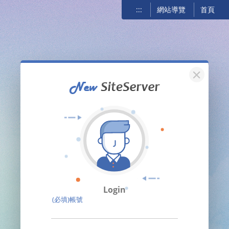
:::
網站導覽
首頁
關閉
Login
(必填)帳號