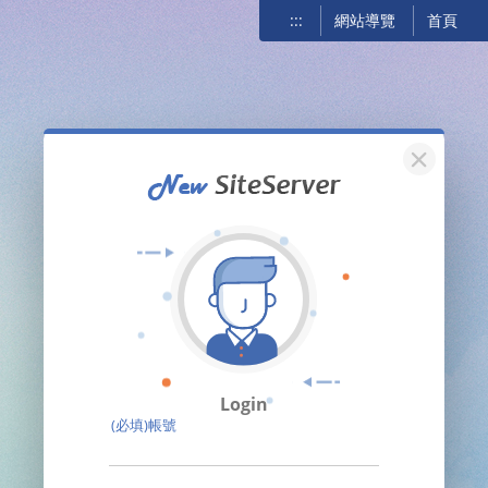
:::
網站導覽
首頁
關閉
Login
(必填)帳號