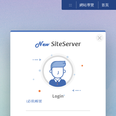
:::
網站導覽
首頁
關閉
Login
(必填)帳號