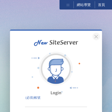
:::
網站導覽
首頁
關閉
Login
(必填)帳號