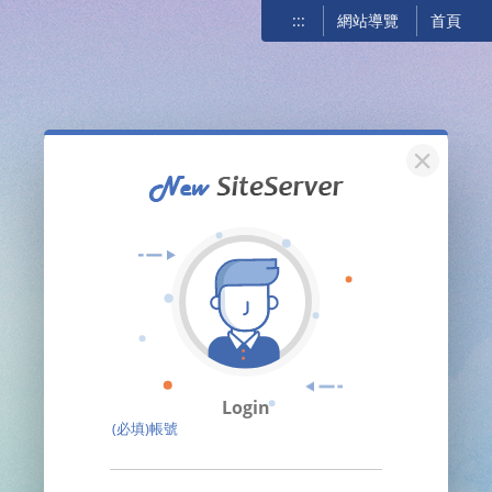
:::
網站導覽
首頁
關閉
Login
(必填)帳號