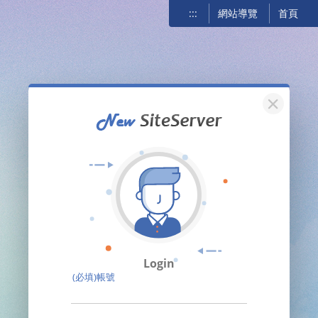
:::
網站導覽
首頁
關閉
Login
(必填)帳號