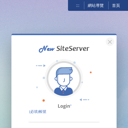
:::
網站導覽
首頁
關閉
Login
(必填)帳號