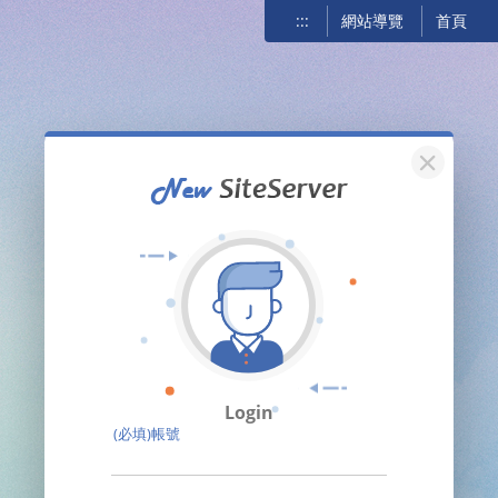
:::
網站導覽
首頁
關閉
Login
(必填)帳號