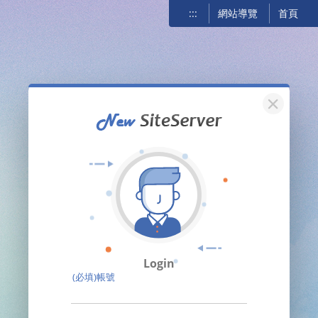
:::
網站導覽
首頁
關閉
Login
(必填)帳號