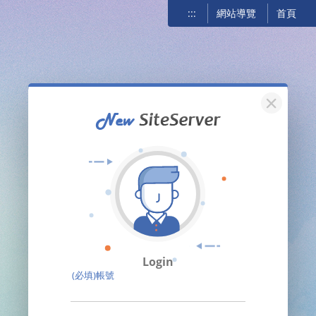
:::
網站導覽
首頁
關閉
Login
(必填)帳號