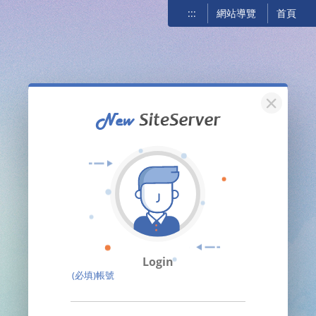
:::
網站導覽
首頁
關閉
Login
(必填)帳號