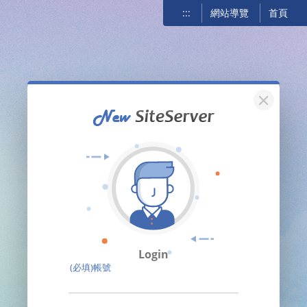
:::
網站導覽
首頁
關閉
Login
(必填)帳號