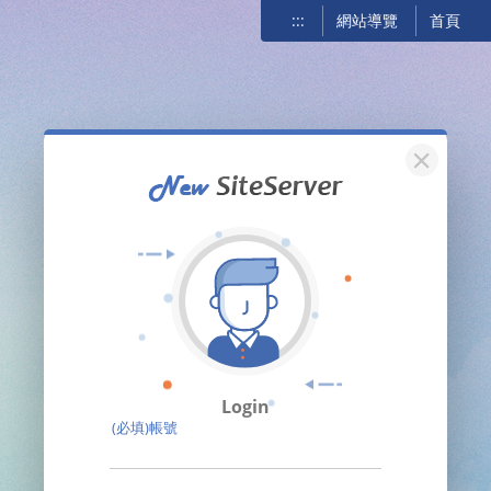
:::
網站導覽
首頁
關閉
Login
(必填)帳號