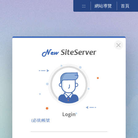
:::
網站導覽
首頁
關閉
Login
(必填)帳號