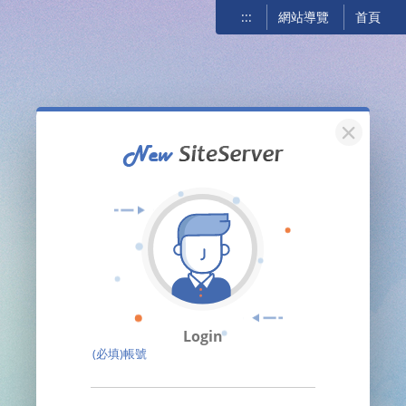
:::
網站導覽
首頁
關閉
Login
(必填)帳號