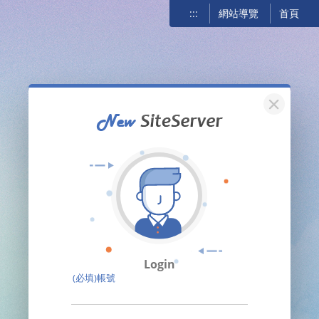
:::
網站導覽
首頁
關閉
Login
(必填)帳號