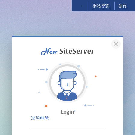
:::
網站導覽
首頁
關閉
Login
(必填)帳號