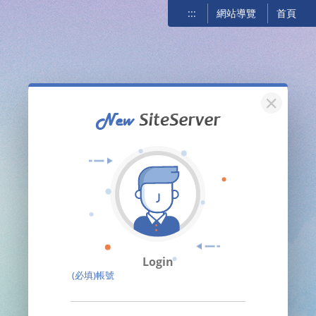
:::
網站導覽
首頁
關閉
Login
(必填)帳號