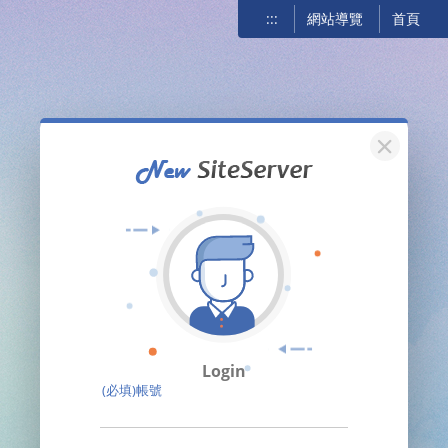
:::
網站導覽
首頁
關閉
Login
(必填)帳號