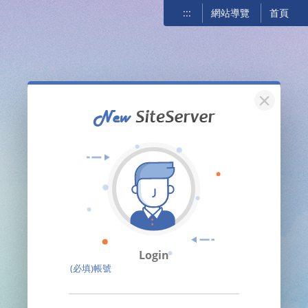
:::
網站導覽
首頁
關閉
Login
(必填)帳號