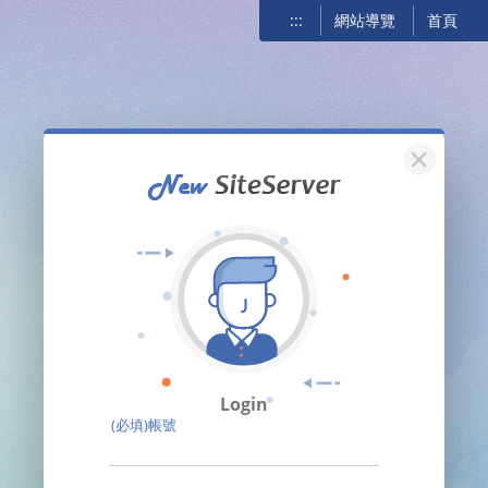
:::
網站導覽
首頁
關閉
Login
(必填)帳號