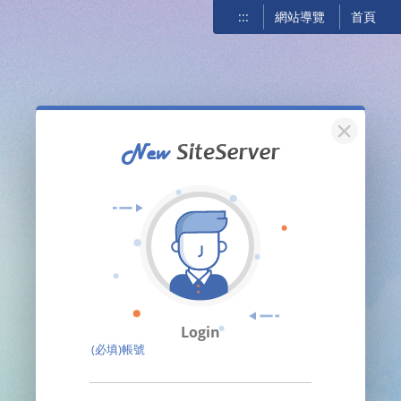
:::
網站導覽
首頁
關閉
Login
(必填)帳號