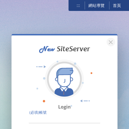
:::
網站導覽
首頁
關閉
Login
(必填)帳號