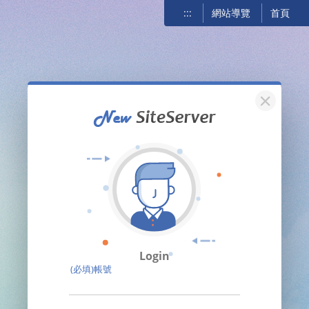
:::
網站導覽
首頁
關閉
Login
(必填)帳號